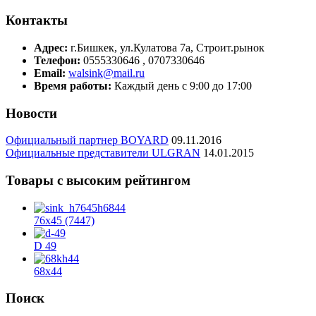
Контакты
Адрес:
г.Бишкек, ул.Кулатова 7а, Строит.рынок
Телефон:
0555330646 , 0707330646
Email:
walsink@mail.ru
Время работы:
Каждый день с 9:00 до 17:00
Новости
Официальный партнер BOYARD
09.11.2016
Официальные представители ULGRAN
14.01.2015
Товары с высоким рейтингом
76х45 (7447)
D 49
68x44
Поиск