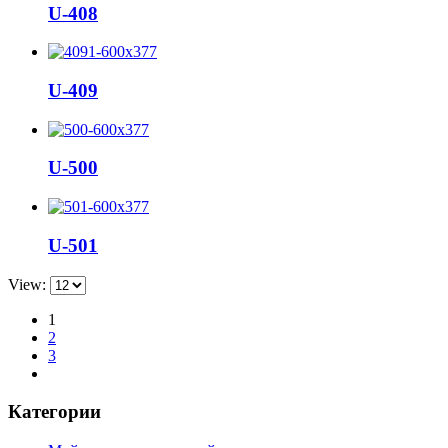
U-408
U-409
U-500
U-501
View:
1
2
3
Категории