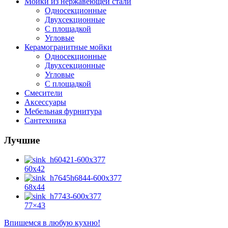
Мойки из нержавеющей стали
Односекционные
Двухсекционные
С площадкой
Угловые
Керамогранитные мойки
Односекционные
Двухсекционные
Угловые
С площадкой
Смесители
Аксессуары
Мебельная фурнитура
Сантехника
Лучшие
60х42
68х44
77×43
Впишемся в любую кухню!