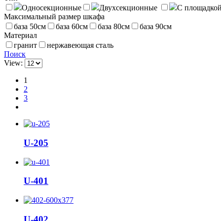
Односекционные
Двухсекционные
С площадко
Максимальный размер шкафа
база 50см
база 60см
база 80см
база 90см
Материал
гранит
нержавеющая сталь
Поиск
View:
1
2
3
U-205
U-401
U-402